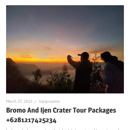
March 27, 2023
hariprasetio
Bromo And Ijen Crater Tour Packages
+6281217425234