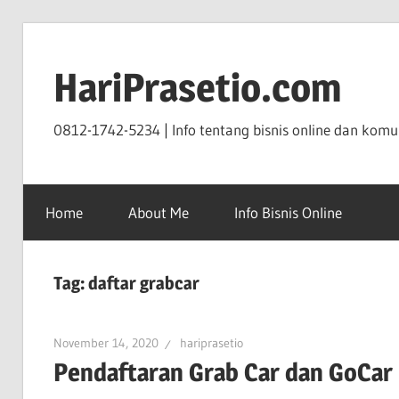
Skip
to
HariPrasetio.com
content
0812-1742-5234 | Info tentang bisnis online dan komun
Home
About Me
Info Bisnis Online
Tag:
daftar grabcar
November 14, 2020
hariprasetio
Pendaftaran Grab Car dan GoCar 