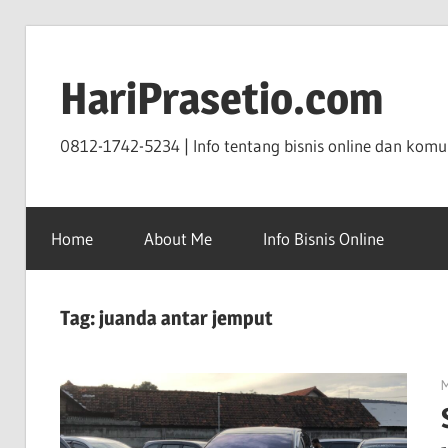
Skip
to
HariPrasetio.com
content
0812-1742-5234 | Info tentang bisnis online dan komun
Home
About Me
Info Bisnis Online
Tag:
juanda antar jemput
M