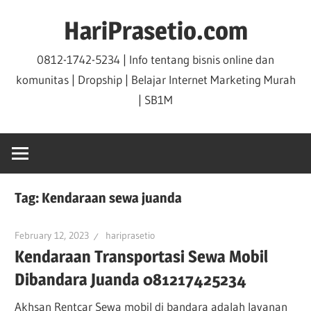
Skip
HariPrasetio.com
to
content
0812-1742-5234 | Info tentang bisnis online dan
komunitas | Dropship | Belajar Internet Marketing Murah
| SB1M
Tag:
Kendaraan sewa juanda
February 12, 2023
hariprasetio
Kendaraan Transportasi Sewa Mobil
Dibandara Juanda 081217425234
Akhsan Rentcar Sewa mobil di bandara adalah layanan