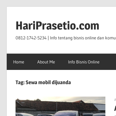
Skip
to
HariPrasetio.com
content
0812-1742-5234 | Info tentang bisnis online dan komun
Home
About Me
Info Bisnis Online
Tag:
Sewa mobil dijuanda
A